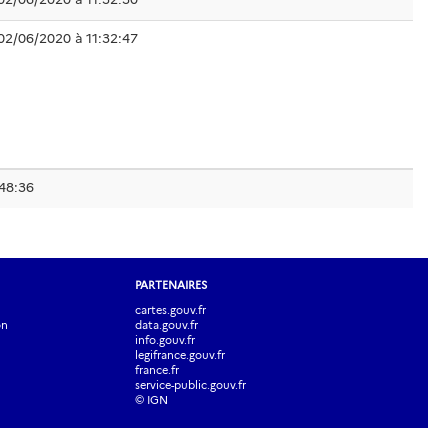
02/06/2020 à 11:32:47
48:36
PARTENAIRES
cartes.gouv.fr
on
data.gouv.fr
info.gouv.fr
legifrance.gouv.fr
france.fr
service-public.gouv.fr
© IGN