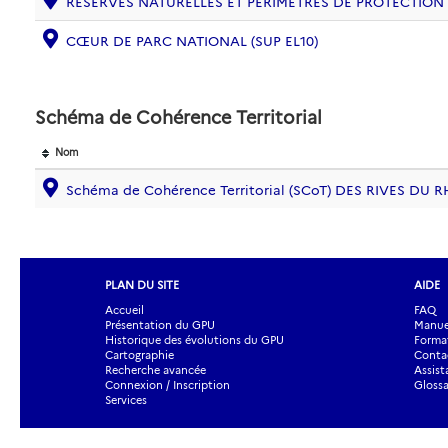
RÉSERVES NATURELLES ET PÉRIMÈTRES DE PROTECTION
CŒUR DE PARC NATIONAL (SUP EL10)
Schéma de Cohérence Territorial
Nom
Schéma de Cohérence Territorial (SCoT) DES RIVES DU 
PLAN DU SITE
AIDE
Accueil
FAQ
Présentation du GPU
Manuel
Historique des évolutions du GPU
Forma
Cartographie
Contac
Recherche avancée
Assist
Connexion / Inscription
Glossa
Services