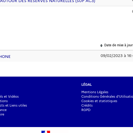
 AUTOUR DES RÉSERVES NATURELLES (SUP AC3)
Date de mise à jour
09/02/2023 à 16:
RHONE
LÉGAL
Mentions Légales
s et Vidéos
Conditions Générales d'Utilisati
tions
Cookies et statistiques
ts et Liens utiles
Crédits
ance
RGPD
ire