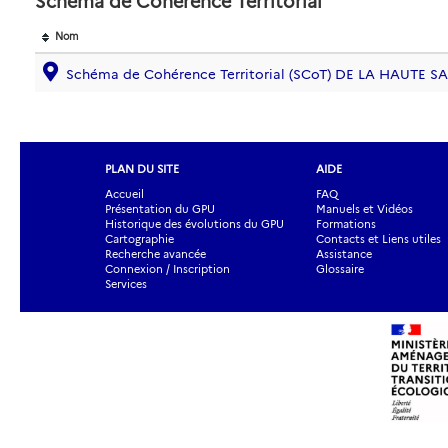
Schéma de Cohérence Territorial
Nom
Schéma de Cohérence Territorial (SCoT) DE LA HAUTE 
PLAN DU SITE
AIDE
Accueil
FAQ
Présentation du GPU
Manuels et Vidéos
Historique des évolutions du GPU
Formations
Cartographie
Contacts et Liens utiles
Recherche avancée
Assistance
Connexion / Inscription
Glossaire
Services