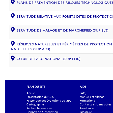
PLANS DE PRÉVENTION DES RISQUES TECHNOLOGIQUES (
SERVITUDE RELATIVE AUX FORÊTS DITES DE PROTECTION
SERVITUDE DE HALAGE ET DE MARCHEPIED (SUP EL3)
RÉSERVES NATURELLES ET PÉRIMÈTRES DE PROTECTION
NATURELLES (SUP AC3)
CŒUR DE PARC NATIONAL (SUP EL10)
PLAN DU SITE
AIDE
Accueil
FAQ
Présentation du GPU
Manuels et Vidéos
Historique des évolutions du GPU
Formations
Cartographie
Contacts et Liens utiles
Recherche avancée
Assistance
Connexion / Inscription
Glossaire