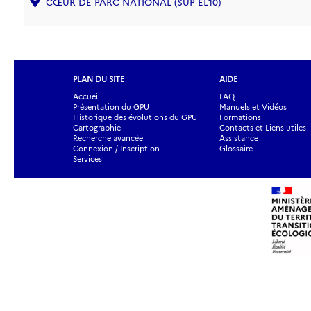
CŒUR DE PARC NATIONAL (SUP EL10)
PLAN DU SITE
AIDE
Accueil
FAQ
Présentation du GPU
Manuels et Vidéos
Historique des évolutions du GPU
Formations
Cartographie
Contacts et Liens utiles
Recherche avancée
Assistance
Connexion / Inscription
Glossaire
Services