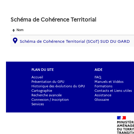
Schéma de Cohérence Territorial
Nom
Schéma de Cohérence Territorial (SCoT) SUD DU GARD
PLAN DU SITE
AIDE
Accueil
FAQ
Présentation du GPU
Manuels et Vidéos
Historique des évolutions du GPU
Formations
Cartographie
Contacts et Liens utiles
Recherche avancée
Assistance
Connexion / Inscription
Glossaire
Services