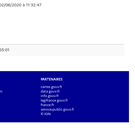
02/06/2020 à 11:32:47
55:01
PARTENAIRES
cartes.gouv.fr
on
data.gouv.fr
info.gouv.fr
legifrance.gouv.fr
france.fr
service-public.gouv.fr
© IGN