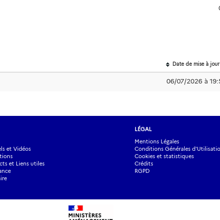
Date de mise à jour
06/07/2026 à 19:
LÉGAL
Mentions Légales
s et Vidéos
Conditions Générales d'Utilisati
tions
Cookies et statistiques
ts et Liens utiles
Crédits
ance
RGPD
ire