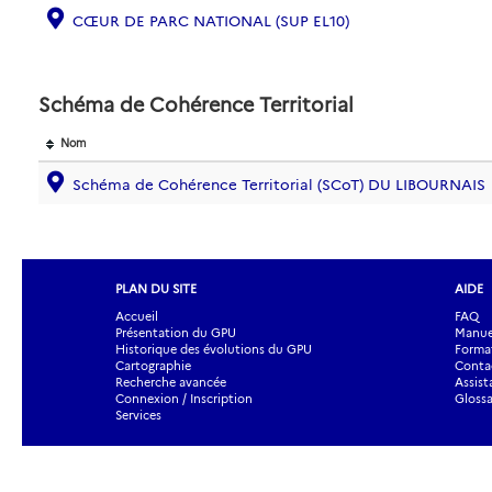
CŒUR DE PARC NATIONAL (SUP EL10)
Schéma de Cohérence Territorial
Nom
Schéma de Cohérence Territorial (SCoT) DU LIBOURNAIS
PLAN DU SITE
AIDE
Accueil
FAQ
Présentation du GPU
Manuel
Historique des évolutions du GPU
Forma
Cartographie
Contac
Recherche avancée
Assist
Connexion / Inscription
Glossa
Services