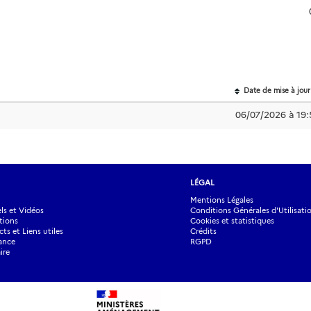
Date de mise à jour
06/07/2026 à 19:
LÉGAL
Mentions Légales
s et Vidéos
Conditions Générales d'Utilisati
tions
Cookies et statistiques
ts et Liens utiles
Crédits
ance
RGPD
ire