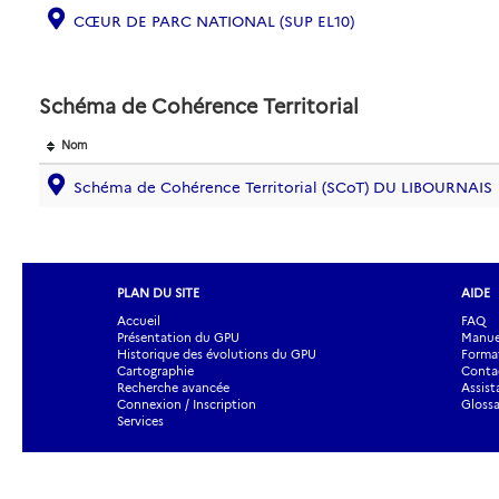
CŒUR DE PARC NATIONAL (SUP EL10)
Schéma de Cohérence Territorial
Nom
Schéma de Cohérence Territorial (SCoT) DU LIBOURNAIS
PLAN DU SITE
AIDE
Accueil
FAQ
Présentation du GPU
Manuel
Historique des évolutions du GPU
Forma
Cartographie
Contac
Recherche avancée
Assist
Connexion / Inscription
Glossa
Services