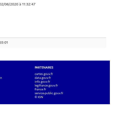
02/06/2020 à 11:32:47
55:01
PARTENAIRES
cartes.gouv.fr
on
data.gouv.fr
info.gouv.fr
legifrance.gouv.fr
france.fr
service-public.gouv.fr
© IGN