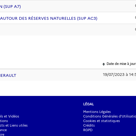
 (SUP A7)
 AUTOUR DES RÉSERVES NATURELLES (SUP AC3)
Date de mise à jour
19/07/2023 à 14:
'HERAULT
LÉGAL
Mentions Légales
s et Vidéos
Conditions Générales d'Utilisati
tions
Cookies et statistiques
ts et Liens utiles
Crédits
ance
RGPD
ire