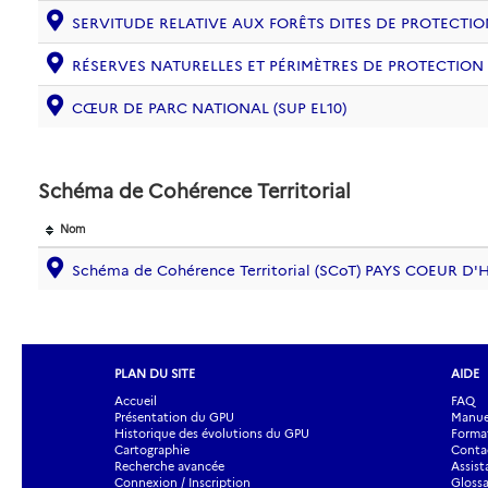
SERVITUDE RELATIVE AUX FORÊTS DITES DE PROTECTION
RÉSERVES NATURELLES ET PÉRIMÈTRES DE PROTECTION
CŒUR DE PARC NATIONAL (SUP EL10)
Schéma de Cohérence Territorial
Nom
Schéma de Cohérence Territorial (SCoT) PAYS COEUR D
PLAN DU SITE
AIDE
Accueil
FAQ
Présentation du GPU
Manuel
Historique des évolutions du GPU
Forma
Cartographie
Contac
Recherche avancée
Assist
Connexion / Inscription
Glossa