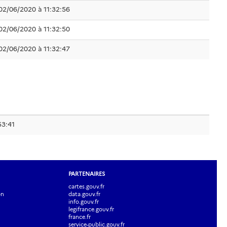
02/06/2020 à 11:32:56
02/06/2020 à 11:32:50
02/06/2020 à 11:32:47
53:41
PARTENAIRES
cartes.gouv.fr
on
data.gouv.fr
info.gouv.fr
legifrance.gouv.fr
france.fr
service-public.gouv.fr