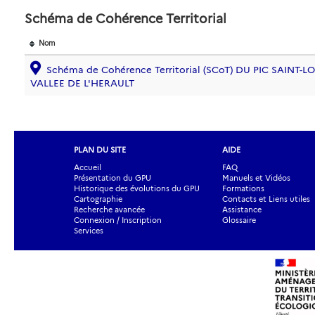
Schéma de Cohérence Territorial
Nom
Schéma de Cohérence Territorial (SCoT) DU PIC SAINT-
VALLEE DE L'HERAULT
PLAN DU SITE
AIDE
Accueil
FAQ
Présentation du GPU
Manuels et Vidéos
Historique des évolutions du GPU
Formations
Cartographie
Contacts et Liens utiles
Recherche avancée
Assistance
Connexion / Inscription
Glossaire
Services