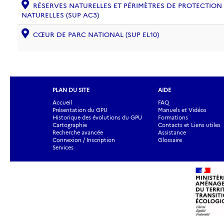
RÉSERVES NATURELLES ET PÉRIMÈTRES DE PROTECTION
NATURELLES (SUP AC3)
CŒUR DE PARC NATIONAL (SUP EL10)
PLAN DU SITE
AIDE
Accueil
FAQ
Présentation du GPU
Manuels et Vidéos
Historique des évolutions du GPU
Formations
Cartographie
Contacts et Liens utiles
Recherche avancée
Assistance
Connexion / Inscription
Glossaire
Services