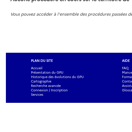
Vous pouvez accéder à l'ensemble des procédures passées 
PLAN DU SITE
AIDE
Accueil
FAQ
Présentation du GPU
Manuel
Historique des évolutions du GPU
Forma
Cartographie
Contac
Recherche avancée
Assist
Connexion / Inscription
Glossa
Services