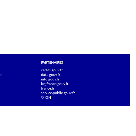
PARTENAIRES
cartes.gouv.fr
on
data.gouv.fr
info.gouv.fr
legifrance.gouv.fr
france.fr
service-public.gouv.fr
© IGN