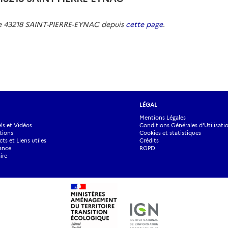
de 43218 SAINT-PIERRE-EYNAC depuis
cette page
.
LÉGAL
Mentions Légales
s et Vidéos
Conditions Générales d'Utilisati
tions
Cookies et statistiques
ts et Liens utiles
Crédits
ance
RGPD
ire