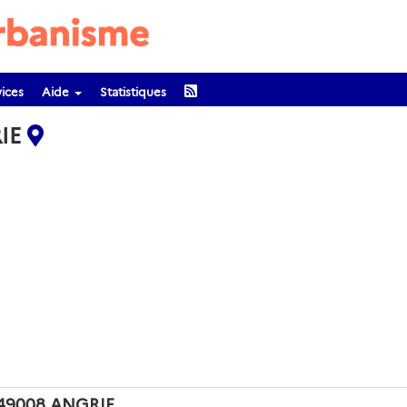
ices
Aide
Statistiques
RIE
e 49008 ANGRIE