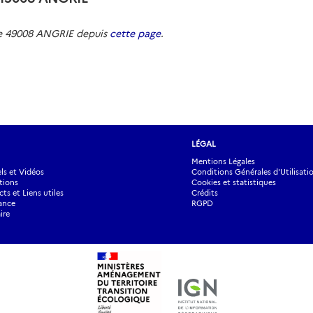
de 49008 ANGRIE depuis
cette page
.
LÉGAL
Mentions Légales
s et Vidéos
Conditions Générales d'Utilisati
tions
Cookies et statistiques
ts et Liens utiles
Crédits
ance
RGPD
ire