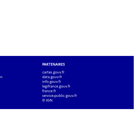
PARTENAIRES
cartes.gouv.fr
on
data.gouv.fr
info.gouv.fr
legifrance.gouv.fr
france.fr
service-public.gouv.fr
© IGN