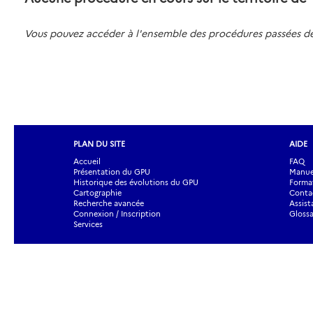
Vous pouvez accéder à l'ensemble des procédures passées 
PLAN DU SITE
AIDE
Accueil
FAQ
Présentation du GPU
Manuel
Historique des évolutions du GPU
Forma
Cartographie
Contac
Recherche avancée
Assist
Connexion / Inscription
Glossa
Services