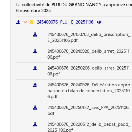
La collectivité de PLUI DU GRAND NANCY a approuvé une
6 novembre 2025.
245400676_PLUi_E_20251106
245400676_20150703_delib_prescription_
E_20251106.pdf
245400676_20240926_delib_arret_202511
06.pdf
245400676_20250206_delib_arret_202511
06.pdf
245400676_20240926_Délibération appro
bation du bilan de concertation_2025110
6.pdf
245400676_20250122_avis_PPA_20251106.
pdf
245400676_20220512_delib_debat_padd_
20251106.pdf