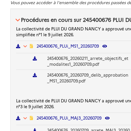
Vous pouvez accéder à l'ensemble des procédures passées
Procédures en cours sur 245400676 PLU
La collectivité de PLUI DU GRAND NANCY a approuvé un
simplifiée n°1 le 9 juillet 2026.
245400676_PLUi_MS1_20260709
245400676_20260211_arrete_objectifs_et
_modalites1_20260709.pdf
245400676_20260709_delib_approbation
_MS1_20260709.pdf
La collectivité de PLUI DU GRAND NANCY a approuvé une
n°3 le 9 juillet 2026.
245400676_PLUi_MAJ3_20260709
245400676_20260709_arrete_MAJ3_20260