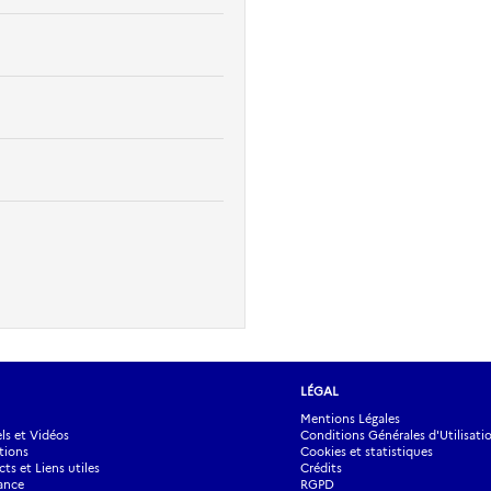
LÉGAL
Mentions Légales
s et Vidéos
Conditions Générales d'Utilisati
tions
Cookies et statistiques
ts et Liens utiles
Crédits
ance
RGPD