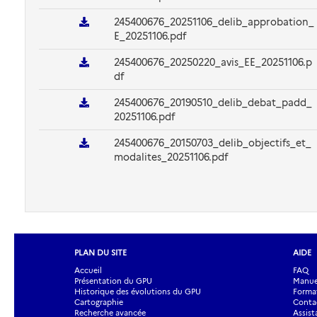
245400676_20251106_delib_approbation_
E_20251106.pdf
245400676_20250220_avis_EE_20251106.p
df
245400676_20190510_delib_debat_padd_
20251106.pdf
245400676_20150703_delib_objectifs_et_
modalites_20251106.pdf
PLAN DU SITE
AIDE
Accueil
FAQ
Présentation du GPU
Manuel
Historique des évolutions du GPU
Forma
Cartographie
Contac
Recherche avancée
Assist