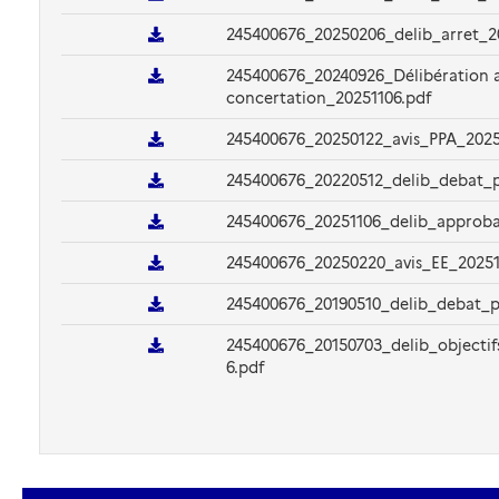
245400676_20250206_delib_arret_2
245400676_20240926_Délibération a
concertation_20251106.pdf
245400676_20250122_avis_PPA_2025
245400676_20220512_delib_debat_
245400676_20251106_delib_approba
245400676_20250220_avis_EE_20251
245400676_20190510_delib_debat_p
245400676_20150703_delib_objectif
6.pdf