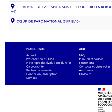
SERVITUDE DE PASSAGE DANS LE LIT OU SUR LES BERG
A4)
CŒUR DE PARC NATIONAL (SUP EL10)
PLAN DU SITE
AIDE
Accueil
FAQ
Présentation du GPU
Manuels et Vidéos
Historique des évolutions du GPU
Formations
Cartographie
Contacts et Liens utiles
Recherche avancée
Assistance
Connexion / Inscription
Glossaire
Services