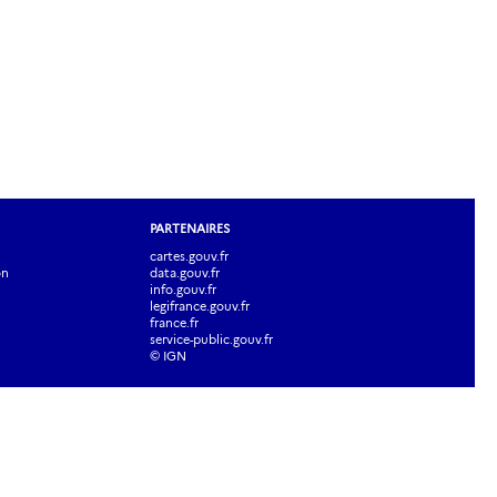
PARTENAIRES
cartes.gouv.fr
on
data.gouv.fr
info.gouv.fr
legifrance.gouv.fr
france.fr
service-public.gouv.fr
© IGN