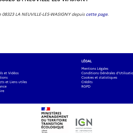
 de 08323 LA NEUVILLE-LES-WASIGNY depuis
cette page
.
LÉGAL
Mentions Légales
s et Vidéos
Conditions Générales d'Utilisati
tions
Cookies et statistiques
ts et Liens utiles
Crédits
ance
RGPD
ire