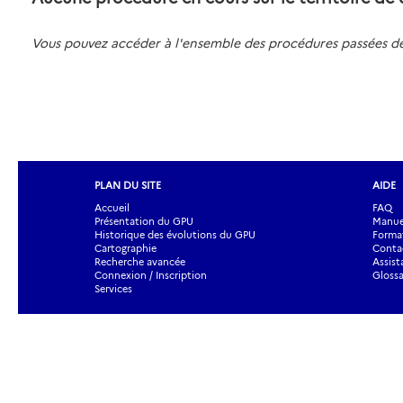
Vous pouvez accéder à l'ensemble des procédures passées
PLAN DU SITE
AIDE
Accueil
FAQ
Présentation du GPU
Manuel
Historique des évolutions du GPU
Forma
Cartographie
Contac
Recherche avancée
Assist
Connexion / Inscription
Glossa
Services