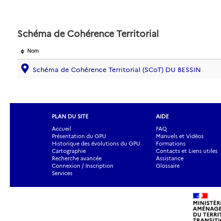
Schéma de Cohérence Territorial
Nom
Schéma de Cohérence Territorial (SCoT) DU BESSIN
PLAN DU SITE
AIDE
Accueil
FAQ
Présentation du GPU
Manuels et Vidéos
Historique des évolutions du GPU
Formations
Cartographie
Contacts et Liens utiles
Recherche avancée
Assistance
Connexion / Inscription
Glossaire
Services