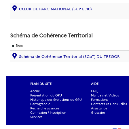
CŒUR DE PARC NATIONAL (SUP EL10)
Schéma de Cohérence Territorial
Nom
Schéma de Cohérence Territorial (SCoT) DU TREGOR
PLAN DU SITE
AIDE
Accueil
FAQ
Présentation du GPU
Manuels et Vidéos
Historique des évolutions du GPU
Formations
Cartographie
Contacts et Liens utiles
Recherche avancée
Assistance
Connexion / Inscription
Glossaire
Services