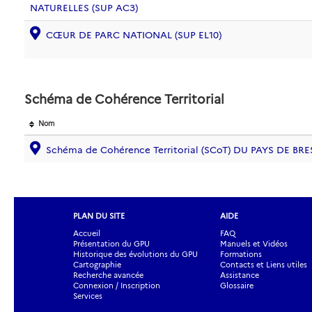
NATURELLES (SUP AC3)
CŒUR DE PARC NATIONAL (SUP EL10)
Schéma de Cohérence Territorial
Nom
Schéma de Cohérence Territorial (SCoT) DU PAYS DE BRE
PLAN DU SITE
AIDE
Accueil
FAQ
Présentation du GPU
Manuels et Vidéos
Historique des évolutions du GPU
Formations
Cartographie
Contacts et Liens utiles
Recherche avancée
Assistance
Connexion / Inscription
Glossaire
Services