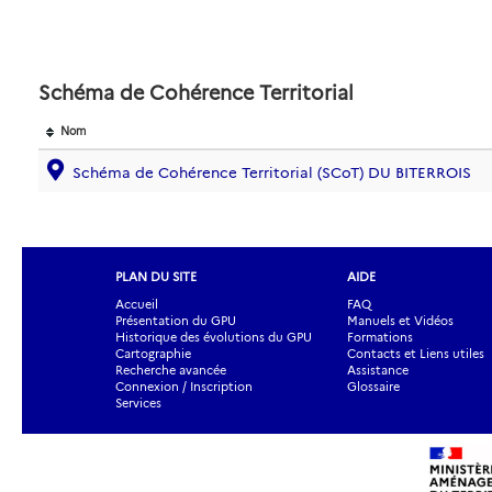
Schéma de Cohérence Territorial
Nom
Schéma de Cohérence Territorial (SCoT) DU BITERROIS
PLAN DU SITE
AIDE
Accueil
FAQ
Présentation du GPU
Manuels et Vidéos
Historique des évolutions du GPU
Formations
Cartographie
Contacts et Liens utiles
Recherche avancée
Assistance
Connexion / Inscription
Glossaire
Services