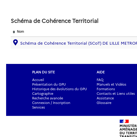
Schéma de Cohérence Territorial
Nom
Schéma de Cohérence Territorial (SCoT) DE LILLE METR
PLAN DU SITE
AIDE
Accueil
FAQ
Présentation du GPU
Manuels et Vidéos
Historique des évolutions du GPU
Formations
Cartographie
Contacts et Liens utiles
Recherche avancée
Assistance
Connexion / Inscription
Glossaire
Services