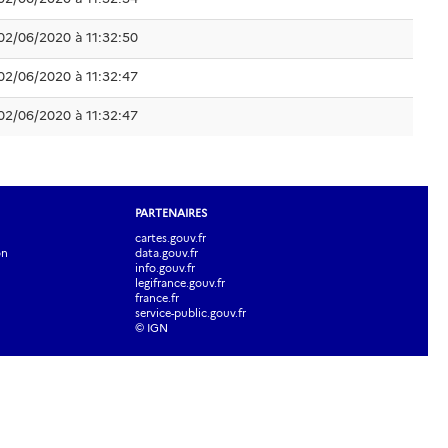
02/06/2020 à 11:32:50
02/06/2020 à 11:32:47
02/06/2020 à 11:32:47
PARTENAIRES
cartes.gouv.fr
on
data.gouv.fr
info.gouv.fr
legifrance.gouv.fr
france.fr
service-public.gouv.fr
© IGN