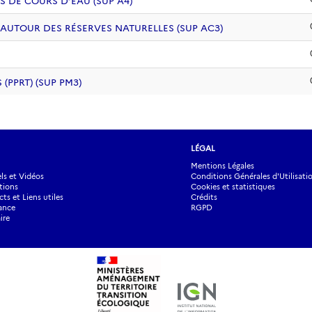
S DE COURS D’EAU (SUP A4)
 AUTOUR DES RÉSERVES NATURELLES (SUP AC3)
PPRT) (SUP PM3)
LÉGAL
Mentions Légales
s et Vidéos
Conditions Générales d'Utilisati
tions
Cookies et statistiques
ts et Liens utiles
Crédits
ance
RGPD
ire