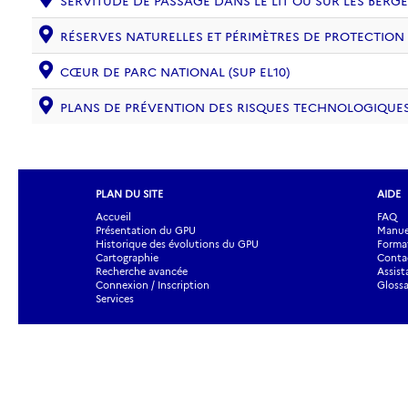
SERVITUDE DE PASSAGE DANS LE LIT OU SUR LES BERGE
RÉSERVES NATURELLES ET PÉRIMÈTRES DE PROTECTION
CŒUR DE PARC NATIONAL (SUP EL10)
PLANS DE PRÉVENTION DES RISQUES TECHNOLOGIQUES (
PLAN DU SITE
AIDE
Accueil
FAQ
Présentation du GPU
Manuel
Historique des évolutions du GPU
Forma
Cartographie
Contac
Recherche avancée
Assist
Connexion / Inscription
Glossa
Services