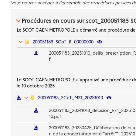
Vous pouvez accéder à l'ensemble des procédures passées 
Procédures en cours sur scot_20005118
Le SCOT CAEN METROPOLE a démarré une procédure de ré
200051183_SCoT_R_00000000
200051183_20251010_delib_prescription_
f
Le SCOT CAEN METROPOLE a approuvé une procédure de m
le 10 octobre 2025.
200051183_SCoT_MS1_20251010
200051183_20241018_decision_EE1_202510
10.pdf
200051183_20250425_Délibération de bila
n de la concertation de d'"arrêt"1_202510