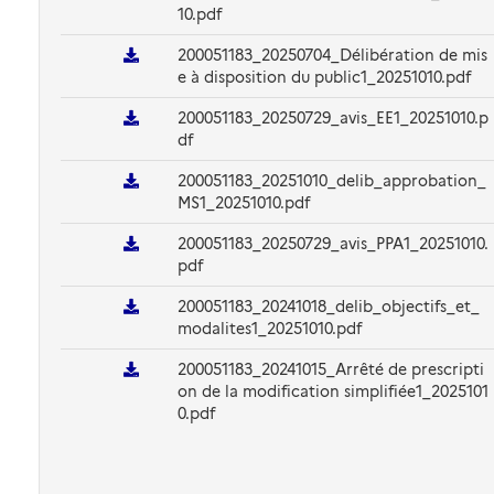
10.pdf
200051183_20250704_Délibération de mis
e à disposition du public1_20251010.pdf
200051183_20250729_avis_EE1_20251010.p
df
200051183_20251010_delib_approbation_
MS1_20251010.pdf
200051183_20250729_avis_PPA1_20251010.
pdf
200051183_20241018_delib_objectifs_et_
modalites1_20251010.pdf
200051183_20241015_Arrêté de prescripti
on de la modification simplifiée1_2025101
0.pdf