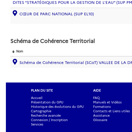
DITES "STRATÉGIQUES POUR LA GESTION DE L’EAU" (SUP PM
CŒUR DE PARC NATIONAL (SUP EL10)
Schéma de Cohérence Territorial
Nom
Schéma de Cohérence Territorial (SCoT) VALLEE DE LA
PLAN DU SITE
AIDE
Accueil
FAQ
Présentation du GPU
Manuels et Vidéos
Historique des évolutions du GPU
Formations
Cartographie
Contacts et Liens utiles
Recherche avancée
Assistance
Connexion / Inscription
Glossaire
Services