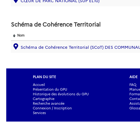
CŒUR DE PARC NATIONAL (SUP EL10)
Schéma de Cohérence Territorial
Nom
Schéma de Cohérence Territorial (SCoT) DES COMMUN
PLAN DU SITE
AIDE
Accueil
FAQ
Présentation du GPU
Manuel
Historique des évolutions du GPU
Forma
Cartographie
Contac
Recherche avancée
Assist
Connexion / Inscription
Glossa
Services