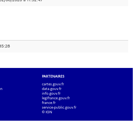
35:28
PARTENAIRES
cartes.gouv.fr
on
data.gouv.fr
info.gouv.fr
legifrance.gouv.fr
france.fr
service-public.gouv.fr
© IGN