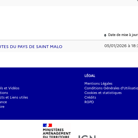
Date de mise à jour
05/01/2026 à 18:
AUTES DU PAYS DE SAINT MALO
LÉGAL
Mentions Légales
s et Vidéos
Conditions Générales d'Utilisati
tions
Cookies et statistiques
ts et Liens utiles
Crédits
ance
RGPD
ire