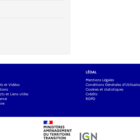
LÉGAL
Mentions Légales
s et Vidéos
Conditions Générales d'Utilisati
tions
Cookies et statistiques
ts et Liens utiles
Crédits
ance
RGPD
ire