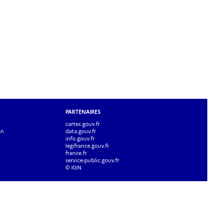
PARTENAIRES
cartes.gouv.fr
on
data.gouv.fr
info.gouv.fr
legifrance.gouv.fr
france.fr
service-public.gouv.fr
© IGN