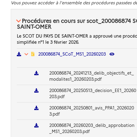
Vous pouvez accéder à l'ensemble des procédures passées 
Procédures en cours sur scot_200086874 
SAINT-OMER
Le SCOT DU PAYS DE SAINT-OMER a approuvé une procéd
simplifiée n°1 le 3 février 2026.
200086874_SCoT_MS1_20260203
200086874_20241213_delib_objectifs_et_
modalites1_20260203.pdf
200086874_20250513_decision_EE1_20260
203.pdf
200086874_20250801_avis_PPA1_2026020
3.pdf
200086874_20260203_delib_approbation
_MS1_20260203.pdf