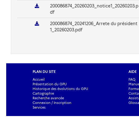
200086874_20260203_notice1_20260203.p
df
200086874_20241206_Arrete du président
1_20260203.pdf
PLAN DU SITE
AIDE
Accueil
FAQ
Présentation du GPU
Manuel
Historique des évolutions du GPU
Forma
Cartographie
Contac
Recherche avancée
Assist
Connexion / Inscription
Glossa
Services