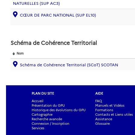
NATURELLES (SUP AC3)
CŒUR DE PARC NATIONAL (SUP EL10)
Schéma de Cohérence Territorial
Nom
Schéma de Cohérence Territorial (SCoT) SCOTAN
PLAN DU SITE
AIDE
Accueil
FAQ
Présentation du GPU
Manuels et Vidéos
Historique des évolutions du GPU
Formations
Cartographie
Contacts et Liens utiles
Recherche avancée
Assistance
Connexion / Inscription
Glossaire
Services