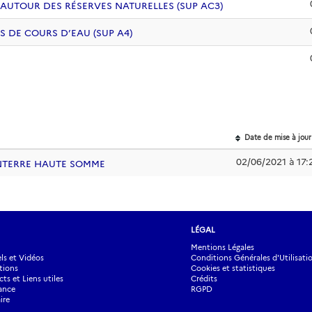
 AUTOUR DES RÉSERVES NATURELLES (SUP AC3)
S DE COURS D’EAU (SUP A4)
Date de mise à jour
02/06/2021 à 17:
SANTERRE HAUTE SOMME
LÉGAL
Mentions Légales
s et Vidéos
Conditions Générales d'Utilisati
tions
Cookies et statistiques
ts et Liens utiles
Crédits
ance
RGPD
ire