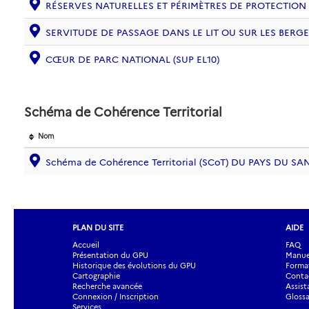
RÉSERVES NATURELLES ET PÉRIMÈTRES DE PROTECTION
SERVITUDE DE PASSAGE DANS LE LIT OU SUR LES BERGE
CŒUR DE PARC NATIONAL (SUP EL10)
Schéma de Cohérence Territorial
Nom
Schéma de Cohérence Territorial (SCoT) DU PAYS DU 
PLAN DU SITE
AIDE
Accueil
FAQ
Présentation du GPU
Manuel
Historique des évolutions du GPU
Forma
Cartographie
Contac
Recherche avancée
Assist
Connexion / Inscription
Glossa
Services