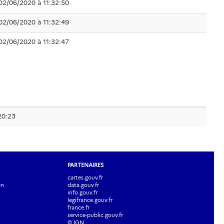
02/06/2020 à 11:32:50
02/06/2020 à 11:32:49
02/06/2020 à 11:32:47
20:23
PARTENAIRES
cartes.gouv.fr
on
data.gouv.fr
info.gouv.fr
legifrance.gouv.fr
france.fr
service-public.gouv.fr
© IGN