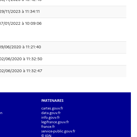
29/11/2023 à 11:34:11
17/01/2022 à 10:09:06
19/06/2020 à 11:21:40
02/06/2020 à 11:32:50
02/06/2020 à 11:32:47
PARTENAIRES
cartes.gouv.fr
on
data.gouv.fr
info.gouv.fr
legifrance.gouv.fr
france.fr
service-public.gouv.fr
© IGN