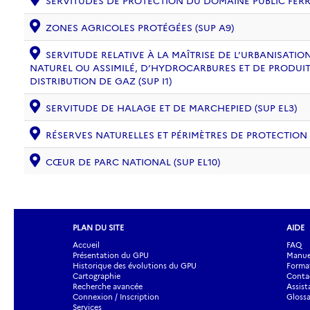
SERVITUDES DE PROTECTION DU DOMAINE PUBLIC FERRO
ZONES AGRICOLES PROTÉGÉES (SUP A9)
SERVITUDE RELATIVE À LA MAÎTRISE DE L’URBANISAT
NATUREL OU ASSIMILÉ, D’HYDROCARBURES ET DE PRODUIT
DISTRIBUTION DE GAZ (SUP I1)
SERVITUDE DE HALAGE ET DE MARCHEPIED (SUP EL3)
RÉSERVES NATURELLES ET PÉRIMÈTRES DE PROTECTION
CŒUR DE PARC NATIONAL (SUP EL10)
PLAN DU SITE
AIDE
Accueil
FAQ
Présentation du GPU
Manuel
Historique des évolutions du GPU
Forma
Cartographie
Contac
Recherche avancée
Assist
Connexion / Inscription
Glossa
Services