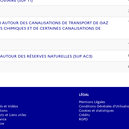
VIAIRE (SUP T1)
ION AUTOUR DES CANALISATIONS DE TRANSPORT DE GAZ
S CHIMIQUES ET DE CERTAINES CANALISATIONS DE
 AUTOUR DES RÉSERVES NATURELLES (SUP AC3)
LÉGAL
Mentions Légales
s et Vidéos
Conditions Générales d'Utilisati
tions
Cookies et statistiques
ts et Liens utiles
Crédits
ance
RGPD
ire