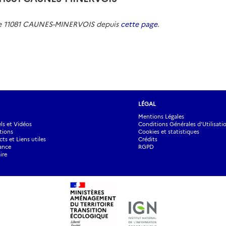
 de 11081 CAUNES-MINERVOIS depuis
cette page
.
LÉGAL
Mentions Légales
s et Vidéos
Conditions Générales d'Utilisati
tions
Cookies et statistiques
ts et Liens utiles
Crédits
ance
RGPD
ire