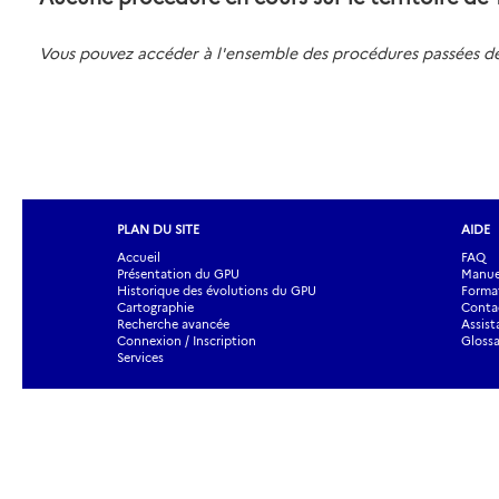
Vous pouvez accéder à l'ensemble des procédures passées
PLAN DU SITE
AIDE
Accueil
FAQ
Présentation du GPU
Manuel
Historique des évolutions du GPU
Forma
Cartographie
Contac
Recherche avancée
Assist
Connexion / Inscription
Glossa
Services