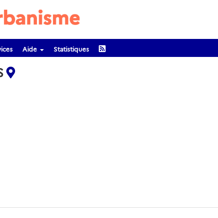
ices
Aide
Statistiques
S